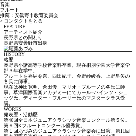
音楽
フルート
推薦：安曇野市教育委員会
>
コンタクトをとる
FEATURE
アーティスト紹介
長野県との関わり
長野県安曇野市出身
HISTORY
略歴
長野県小諸高等学校音楽科卒業。現在桐朋学園大学音楽学
部３年在学中。
フルートを嘉納令奈、西田紀子、金野紗綾香、上野星矢の
各氏に師事。
現在は神田寛明、倉田優、マリオ・ブルーノの各氏に師
事。草津国際音楽アカデミーにてカール=ハインツ・シュ
ッツ氏、ディーター・フルーリー氏のマスタークラス受
講。
WORKS
発表歴・活動歴
第40回全日本ジュニアクラシック音楽コンクール第５位。
第６回Kフルートコンクール優秀賞。
第１回あづみのジュニアクラシック音楽会に出演。第11回