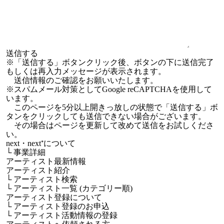
※「送信する」ボタンクリック後、ボタンの下に送信完了
もしくは再入力メッセージが表示されます。
送信情報のご確認をお願いいたします。
※スパムメール対策としてGoogle reCAPTCHAを使用して
います。
このページを5分以上開きっ放しの状態で「送信する」ボ
タンをクリックしても送信できない場合がございます。
その場合はページを更新して改めて送信をお試しくださ
い。
next・next⁺について
└
事業詳細
アーティスト最新情報
アーティスト紹介
└
アーティスト検索
└
アーティスト一覧 (カテゴリー順)
アーティスト登録について
└
アーティスト登録のお申込
└
アーティスト活動情報の登録