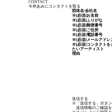
CONTACT
今井あみにコンタクトを取る
団体名/会社名
※[必須]
お名前
※[必須]
ふりがな
※[必須]
郵便番号
※[必須]
ご住所
※[必須]
電話番号
※[必須]
メールアドレ
※[必須]
コンタクトを
たい
アーティスト
理由
※「送信する」ボタ
送信情報のご確認を