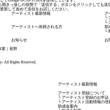
Google reCAPTCHAを使用しています。
上開きっ放しの状態で「送信する」ボタンをクリックしても送
更新して改めて送信をお試しください。
アーティスト最新情報
ア
└
└
アーティストへ依頼される方
助
└
お知らせ
お
cy-
All Rights Reserved.
アーティスト最新情報
アーティスト登録について
└ アーティスト登録のお申込
└ アーティスト活動情報の登
助成金案内