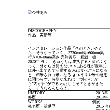
DISCOGRAPHY
作品・実績等
インスタレーション作品「そのときがきた
ら、そうなっていく」 2730mm幅×600mm奥
行き×3640mm高さ 完熟黄瓜 籾殻 糠
2020年 説明「きゅうりは成熟すると黄色くな
って、外からは見えない中にある種が翌年に
は外へ出てきて活躍する 米は食べごろになる
と、精米され白米になる きゅうりや米の意思
に関わらず、時期が来れば ”外がわ”か
ら”内がわ”がでる わたしもそのときがきた
ら、そうなるんだろう」
HISTORY
・201
略歴
・2014年
WORKS
個展
発表歴・活動歴
・2015