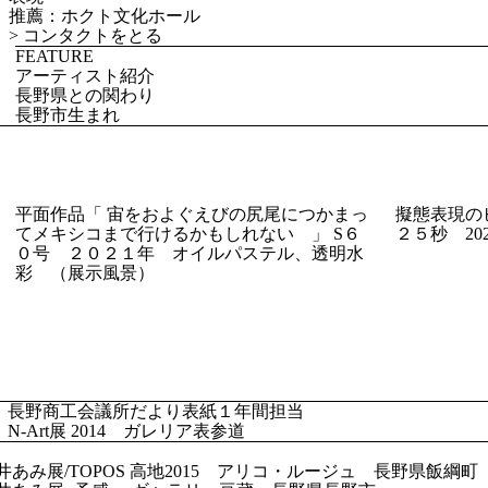
推薦：ホクト文化ホール
>
コンタクトをとる
FEATURE
アーティスト紹介
長野県との関わり
長野市生まれ
平面作品「 宙をおよぐえびの尻尾につかまっ
擬態表現の
てメキシコまで行けるかもしれない 」 S６
２５秒 2
０号 ２０２１年 オイルパステル、透明水
彩 （展示風景）
3年 長野商工会議所だより表紙１年間担当
 N-Art展 2014 ガレリア表参道
 今井あみ展/TOPOS 高地2015 アリコ・ルージュ 長野県飯綱町