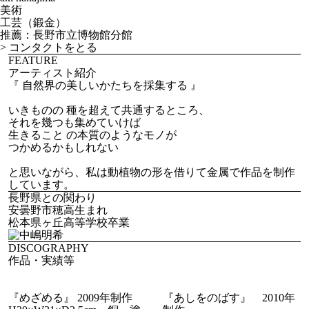
美術
工芸（鍛金）
推薦：長野市立博物館分館
>
コンタクトをとる
FEATURE
アーティスト紹介
『 自然界の美しいかたちを採集する 』
いきものの 種を超えて共通するところ、
それを幾つも集めていけば
生きること の本質のようなモノが
つかめるかもしれない
と思いながら、私は動植物の形を借りて金属で作品を制作
しています。
長野県との関わり
安曇野市穂高生まれ
松本県ヶ丘高等学校卒業
DISCOGRAPHY
作品・実績等
『めざめる』 2009年制作
『あしをのばす』 2010年