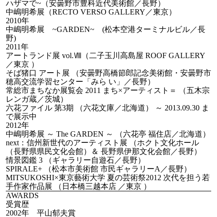
ハザマで~（安曇野市豊科近代美術館／長野）
中嶋明希展（RECTO VERSO GALLERY／東京）
2010年
中嶋明希展 ~GARDEN~ (松本空港ターミナルビル／長
野)
2011年
アートランド展 vol.Ⅷ（二子玉川高島屋 ROOF GALLERY
／東京 ）
そば猪口 アート展 （安曇野高橋節郎記念美術館・安曇野市
穂高交流学習センター「みら い」／長野）
常総市まちなか展覧会 2011 まち×アーティスト＝ （五木宗
レンガ蔵／茨城）
六花ファイル 第3期 （六花文庫／北海道） ～ 2013.09.30 ま
で展示中
2012年
中嶋明希展 ～ The GARDEN ～ （六花亭 福住店／北海道）
next：信州新世代のアーティスト展 （ホクト文化ホール
（長野県県民文化会館）＆ 長野県伊那文化会館／長野）
情景図鑑 3 （ギャラリー自遊石／長野）
SPIRALE+ （松本市美術館 市民ギャラリーA／長野）
MITSUKOSHI×東京藝術大学 夏の芸術祭2012 次代を担う若
手作家作品展 （日本橋三越本店 ／東京 ）
AWARDS
受賞歴
2002年 平山郁夫賞