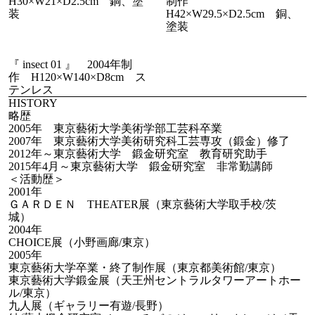
H30×W21×D2.5cm 銅、塗
制作
装
H42×W29.5×D2.5cm 銅、
塗装
『 insect 01 』 2004年制
作 H120×W140×D8cm ス
テンレス
HISTORY
略歴
2005年 東京藝術大学美術学部工芸科卒業
2007年 東京藝術大学美術研究科工芸専攻（鍛金）修了
2012年～東京藝術大学 鍛金研究室 教育研究助手
2015年4月～東京藝術大学 鍛金研究室 非常勤講師
＜活動歴＞
2001年
ＧＡＲＤＥＮ THEATER展（東京藝術大学取手校/茨
城）
2004年
CHOICE展（小野画廊/東京）
2005年
東京藝術大学卒業・終了制作展（東京都美術館/東京）
東京藝術大学鍛金展（天王州セントラルタワーアートホー
ル/東京）
九人展（ギャラリー有遊/長野）