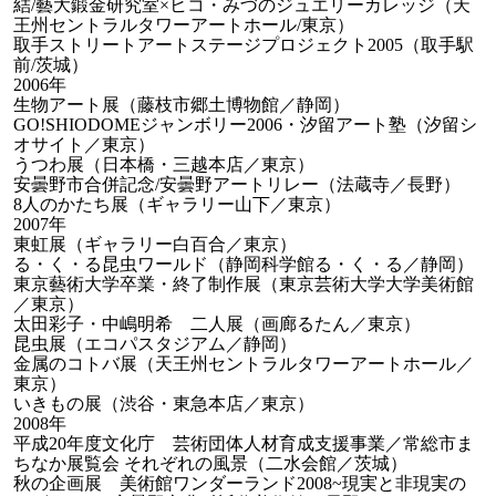
結/藝大鍛金研究室×ヒコ・みづのジュエリーカレッジ（天
王州セントラルタワーアートホール/東京）
取手ストリートアートステージプロジェクト2005（取手駅
前/茨城）
2006年
生物アート展（藤枝市郷土博物館／静岡）
GO!SHIODOMEジャンボリー2006・汐留アート塾（汐留シ
オサイト／東京）
うつわ展（日本橋・三越本店／東京）
安曇野市合併記念/安曇野アートリレー（法蔵寺／長野）
8人のかたち展（ギャラリー山下／東京）
2007年
東虹展（ギャラリー白百合／東京）
る・く・る昆虫ワールド（静岡科学館る・く・る／静岡）
東京藝術大学卒業・終了制作展（東京芸術大学大学美術館
／東京）
太田彩子・中嶋明希 二人展（画廊るたん／東京）
昆虫展（エコパスタジアム／静岡）
金属のコトバ展（天王州セントラルタワーアートホール／
東京）
いきもの展（渋谷・東急本店／東京）
2008年
平成20年度文化庁 芸術団体人材育成支援事業／常総市ま
ちなか展覧会 それぞれの風景（二水会館／茨城）
秋の企画展 美術館ワンダーランド2008~現実と非現実の