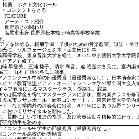
推薦：ホクト文化ホール
>
コンタクトをとる
FEATURE
アーティスト紹介
長野県との関わり
塩尻市出身 長野県松本蟻ヶ崎高等学校卒業
身。
ピアノを始める。桐朋学園「子供のための音楽教室」諏訪・長野
る氏に、ソルフェージュを木下岳文氏に師事。
崎高等学校、東京音楽大学を経て、2013年東京藝術大学大学
（ピアノ）修了。
﨑 早登美、三浦 捷子、清水 和音、迫 昭嘉の各氏に、室内楽を
 誠三、山本 正治の各氏に師事。
アノコンクール中学の部優秀賞（最優秀賞なし）、日本演奏家
本ピアノ教育連盟ピアノ・オーディション大学の部全国大会入
クライネフ教授によるマスタークラス」受講生。霧島
祭では奨学金を得てマスタークラスに参加、室内楽クラスを修
り塩尻市レザンホール「新春コンサート」、東京音楽大学学内
ート」など学内外の演奏会に出演。2012年にはあづみ野コン
」においてリサイタルを開催した。
京、長野において後進の指導、及び演奏活動を積極的に行う。ま
育研究助手を務める。
アノコンクール中学生の部優秀賞（最優秀賞な し）
家コンクール高校の部奨励賞