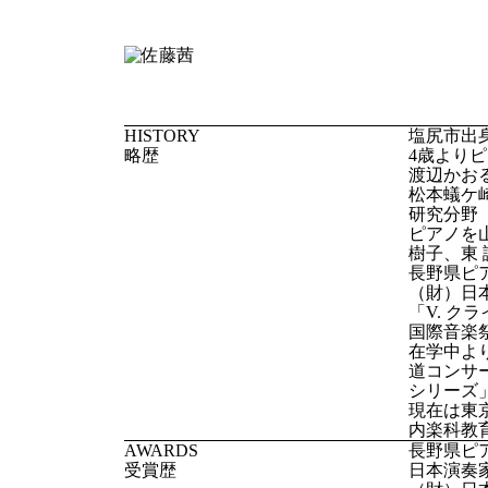
HISTORY
塩尻市出
略歴
4歳より
渡辺かお
松本蟻ケ
研究分野
ピアノを山
樹子、東
長野県ピ
（財）日
「V. 
国際音楽
在学中よ
道コンサ
シリーズ
現在は東
内楽科教
AWARDS
長野県ピ
受賞歴
日本演奏