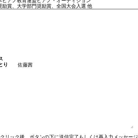
本ピアノ教育連盟ピアノ・オーディション
奨励賞、大学部門奨励賞、全国大会入選 他
ス
とり
ンクリック後、ボタンの下に送信完了もしくは再入力メッセー