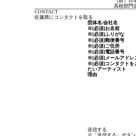
（財）日
高校部門
CONTACT
佐藤茜にコンタクトを取る
団体名/会社名
※[必須]
お名前
※[必須]
ふりがな
※[必須]
郵便番号
※[必須]
ご住所
※[必須]
電話番号
※[必須]
メールアドレ
※[必須]
コンタクトを
たい
アーティスト
理由
※「送信する」ボタ