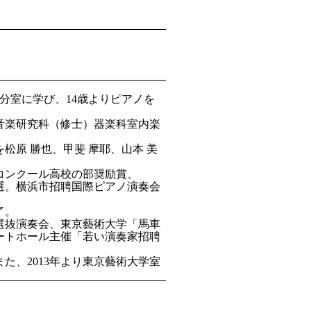
分室に学び、14歳よりピアノを
院音楽研究科（修士）器楽科室内楽
松原 勝也、甲斐 摩耶、山本 美
コンクール高校の部奨励賞、
選。横浜市招聘国際ピアノ演奏会
了。
選抜演奏会、東京藝術大学「馬車
サートホール主催「若い演奏家招聘
た、2013年より東京藝術大学室