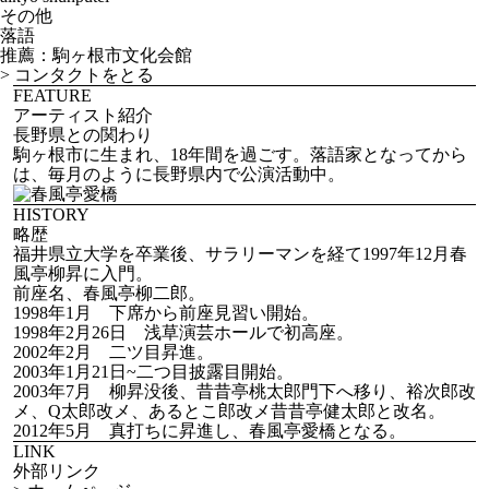
その他
落語
推薦：駒ヶ根市文化会館
>
コンタクトをとる
FEATURE
アーティスト紹介
長野県との関わり
駒ヶ根市に生まれ、18年間を過ごす。落語家となってから
は、毎月のように長野県内で公演活動中。
HISTORY
略歴
福井県立大学を卒業後、サラリーマンを経て1997年12月春
風亭柳昇に入門。
前座名、春風亭柳二郎。
1998年1月 下席から前座見習い開始。
1998年2月26日 浅草演芸ホールで初高座。
2002年2月 二ツ目昇進。
2003年1月21日~二つ目披露目開始。
2003年7月 柳昇没後、昔昔亭桃太郎門下へ移り、裕次郎改
メ、Q太郎改メ、あるとこ郎改メ昔昔亭健太郎と改名。
2012年5月 真打ちに昇進し、春風亭愛橋となる。
LINK
外部リンク