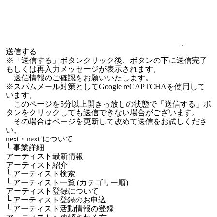
※「送信する」ボタンクリック後、ボタンの下に送信完了
もしくは再入力メッセージが表示されます。
送信情報のご確認をお願いいたします。
※スパムメール対策としてGoogle reCAPTCHAを使用して
います。
このページを5分以上開きっ放しの状態で「送信する」ボ
タンをクリックしても送信できない場合がございます。
その場合はページを更新して改めて送信をお試しくださ
い。
next・next⁺について
└
事業詳細
アーティスト最新情報
アーティスト紹介
└
アーティスト検索
└
アーティスト一覧 (カテゴリー順)
アーティスト登録について
└
アーティスト登録のお申込
└
アーティスト活動情報の登録