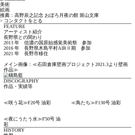
美術
絵画
推薦：高野辰之記念 おぼろ月夜の館 斑山文庫
>
コンタクトをとる
FEATURE
アーティスト紹介
長野県との関わり
2013 年 信濃の国原始感覚美術祭 参加
2016 年 長野県木島平村AIRⅡ期 参加
2021 年 長野市移住
メイン画像：≪石田倉庫壁画プロジェクト2021.3より壁画
作品≫
DISCOGRAPHY
作品・実績等
≪咲う花≫F20号 油彩
≪鳥たち≫F130号 油彩
≪夜にうたう水≫F50号 油
彩
HISTORY