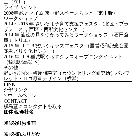
エ（立川）
ライブペイント
2008年 絵とマイム 東中野スペースらふと（東中野）
ワークショップ
2014・2015 年 さいたま子育て支援フェスタ （北区・プラ
ザノース ，西区・西部文化センター）
2014 年 油絵の具をつかってみるワークショップ （石田倉
庫アトリエ）
2015 年 ＪＴＢ旅いくキッズフェスタ （国営昭和記念公園
花みどり文化センター）
2016 年 ＪＲ稲城駅くらすクラスオープニングイベント
（稲城駅高架下）
その他
野いちご心理臨床相談室（カウンセリング研究所）パンフ
レット・ロゴ原画デザイン（横浜）
LINK
外部リンク
> ホームページ
CONTACT
槇島藍にコンタクトを取る
団体名/会社名
※[必須]
お名前
※[必須]
ふりがな