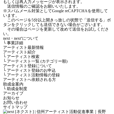
もしくは再入力メッセージが表示されます。
送信情報のご確認をお願いいたします。
※スパムメール対策としてGoogle reCAPTCHAを使用して
います。
このページを5分以上開きっ放しの状態で「送信する」ボ
タンをクリックしても送信できない場合がございます。
その場合はページを更新して改めて送信をお試しくださ
い。
next・next⁺について
└
事業詳細
アーティスト最新情報
アーティスト紹介
└
アーティスト検索
└
アーティスト一覧 (カテゴリー順)
アーティスト登録について
└
アーティスト登録のお申込
└
アーティスト活動情報の登録
アーティストへ依頼される方
助成金案内
└
助成金制度
アーカイブ
お知らせ
お問い合わせ
サイトマップ