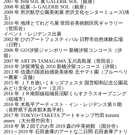
2007 年 Petit SOL 展 GALERIE SOL（銀座）
2008 年 絵展 -3- GALERIE SOL（銀座）
2009 年 所沢航空公園美術展 所沢文化センターミューズ(埼
玉)
2010 年 地球とてれどろ展 世田谷美術館区民ギャラリー
（世田谷）
イベント・レジデンス出展
2002 年 ひのアートフェスティバル 日野市自然体験広場
（日野）
2006 年 GO!汐留ジャンボリー 新橋汐留コンコース（汐
留）
2007 年 ART IN TAMAGAWA 玉川高島屋（世田谷）
2010 年 汐留博覧会 2010 新橋汐留コンコース（汐留）
2013 年 信濃の国原始感覚美術祭 北ヤマト園（ブルーベリ
ー農家・店舗）
2015 年 ＪＴＢ旅いくキッズフェスタ 国営昭和記念公園花
みどり文化センター（立川）
2016 年 ＪＲ南部線稲城長沼駅くらすクラスオープニング
（稲城市）
2016 年 木島平アーティスト・イン・レジデンス第Ⅱ期
（長野県下高井郡木島平村）
2017 年 TOKYO×TAKETA アートキャンプ竹田 kurumi
annex （大分県竹田市）
2018 年 第 2 回てのわ市 2019 森の中美術館 （国分寺）
2011～2019 年 石田倉庫のアートな二日間 石田倉庫アトリ