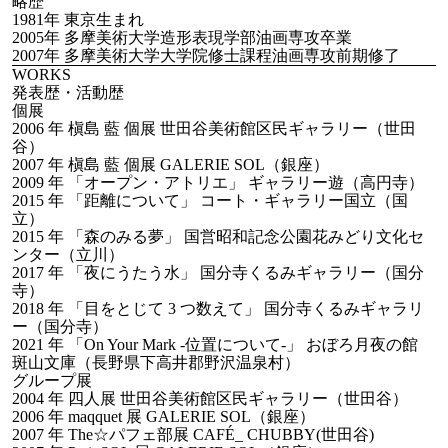
略歴
1981年 東京生まれ
2005年 多摩美術大学造形表現学部油画専攻卒業
2007年 多摩美術大学大学院修士課程油画専攻前期修了
WORKS
発表歴・活動歴
個展
2006 年 槇島 藍 個展 世田谷美術館区民ギャラリー（世田
谷）
2007 年 槇島 藍 個展 GALERIE SOL（銀座）
2009 年 「オープン・アトリエ」 ギャラリー遊（高円寺）
2015 年 「距離について」 コート・ギャラリー国立（国
立）
2015 年 「森のみる夢」 国営昭和記念公園花みどり文化セ
ンター（立川）
2017 年 「夜にうたう水」 国分寺くるみギャラリー（国分
寺）
2018 年 「目をとじて 3 つ数えて」 国分寺くるみギャラリ
ー（国分寺）
2021 年 「On Your Mark -位置について-」 おぼろ月夜の館
斑山文庫（長野県下高井郡野沢温泉村）
グループ展
2004 年 四人展 世田谷美術館区民ギャラリー（世田谷）
2006 年 maqquet 展 GALERIE SOL（銀座）
2007 年 The☆パフェ部展 CAFÉ_ CHUBBY(世田谷)