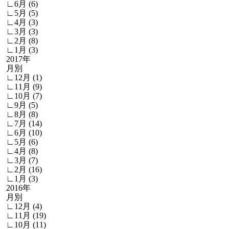
∟6月 (6)
∟5月 (5)
∟4月 (3)
∟3月 (3)
∟2月 (8)
∟1月 (3)
2017年
月別
∟12月 (1)
∟11月 (9)
∟10月 (7)
∟9月 (5)
∟8月 (8)
∟7月 (14)
∟6月 (10)
∟5月 (6)
∟4月 (8)
∟3月 (7)
∟2月 (16)
∟1月 (3)
2016年
月別
∟12月 (4)
∟11月 (19)
∟10月 (11)