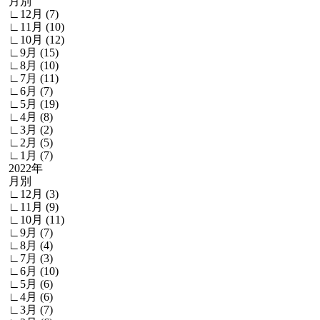
月別
∟12月 (7)
∟11月 (10)
∟10月 (12)
∟9月 (15)
∟8月 (10)
∟7月 (11)
∟6月 (7)
∟5月 (19)
∟4月 (8)
∟3月 (2)
∟2月 (5)
∟1月 (7)
2022年
月別
∟12月 (3)
∟11月 (9)
∟10月 (11)
∟9月 (7)
∟8月 (4)
∟7月 (3)
∟6月 (10)
∟5月 (6)
∟4月 (6)
∟3月 (7)