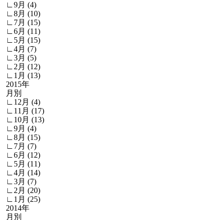
∟9月 (4)
∟8月 (10)
∟7月 (15)
∟6月 (11)
∟5月 (15)
∟4月 (7)
∟3月 (5)
∟2月 (12)
∟1月 (13)
2015年
月別
∟12月 (4)
∟11月 (17)
∟10月 (13)
∟9月 (4)
∟8月 (15)
∟7月 (7)
∟6月 (12)
∟5月 (11)
∟4月 (14)
∟3月 (7)
∟2月 (20)
∟1月 (25)
2014年
月別