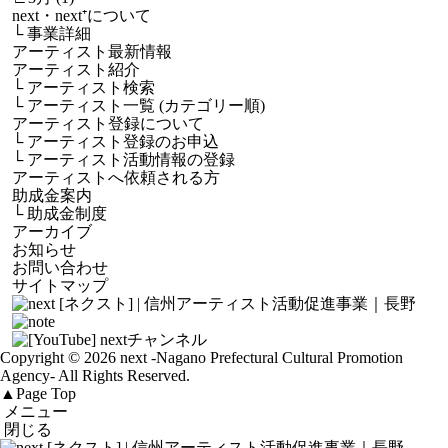
next・next⁺について
└
事業詳細
アーティスト最新情報
アーティスト紹介
└
アーティスト検索
└
アーティスト一覧 (カテゴリー順)
アーティスト登録について
└
アーティスト登録のお申込
└
アーティスト活動情報の登録
アーティストへ依頼される方
助成金案内
└
助成金制度
アーカイブ
お知らせ
お問い合わせ
サイトマップ
Copyright © 2026 next
-Nagano Prefectural Cultural Promotion
Agency-
All Rights Reserved.
▲
Page Top
メニュー
閉じる