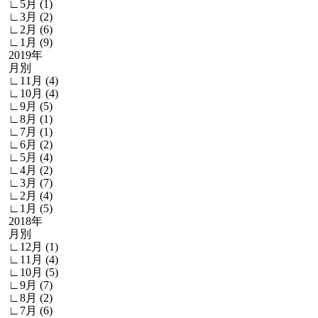
∟5月 (1)
∟3月 (2)
∟2月 (6)
∟1月 (9)
2019年
月別
∟11月 (4)
∟10月 (4)
∟9月 (5)
∟8月 (1)
∟7月 (1)
∟6月 (2)
∟5月 (4)
∟4月 (2)
∟3月 (7)
∟2月 (4)
∟1月 (5)
2018年
月別
∟12月 (1)
∟11月 (4)
∟10月 (5)
∟9月 (7)
∟8月 (2)
∟7月 (6)